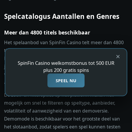
Spelcatalogus Aantallen en Genres
Meer dan 4800 titels beschikbaar
Het spelaanbod van SpinFin Casino telt meer dan 4800
titels verdeeld over videoslots, Megaways-slots, Bonus
×
Buy-opties, live casinospellen, klassieke tafelspellen,
SpinFin Casino welkomstbonus tot 500 EUR
jackpotspellen en crash-spellen. De catalogus wordt
plus 200 gratis spins
voortdurend aangevuld met nieuwe releases van de 67
SPEEL NU
aangesloten softwareleveranciers.
De zoek- en filteropties op het platform maken het
mogelijk om snel te filteren op speltype, aanbieder,
volatiliteit of aanwezigheid van een demoversie.
Demomode is beschikbaar voor het grootste deel van
het slotaanbod, zodat spelers een spel kunnen testen