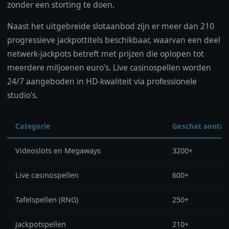
zonder een storting te doen.
Naast het uitgebreide slotaanbod zijn er meer dan 210
progressieve jackpottitels beschikbaar, waarvan een deel
netwerk-jackpots betreft met prijzen die oplopen tot
meerdere miljoenen euro's. Live casinospellen worden
24/7 aangeboden in HD-kwaliteit via professionele
studio's.
Categorie
Geschat aantal
Videoslots en Megaways
3200+
Live casinospellen
600+
Tafelspellen (RNG)
250+
Jackpotspellen
210+