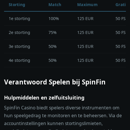
Storting
Match
Maximum
Gratis 
1e storting
100%
125 EUR
50 FS
2e storting
75%
125 EUR
50 FS
3e storting
50%
125 EUR
50 FS
4e storting
50%
125 EUR
50 FS
Verantwoord Spelen bij SpinFin
Hulpmiddelen en zelfuitsluiting
SpinFin Casino biedt spelers diverse instrumenten om
hun speelgedrag te monitoren en te beheersen. Via de
accountinstellingen kunnen stortingslimieten,