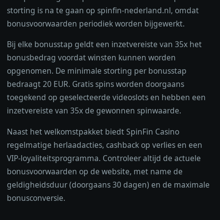
storting is na te gaan op spinfin-nederland.nl, omdat
bonusvoorwaarden periodiek worden bijgewerkt.
Bij elke bonusstap geldt een inzetvereiste van 35x het
bonusbedrag voordat winsten kunnen worden
opgenomen. De minimale storting per bonusstap
bedraagt 20 EUR. Gratis spins worden doorgaans
toegekend op geselecteerde videoslots en hebben een
inzetvereiste van 35x de gewonnen spinwaarde.
Naast het welkomstpakket biedt SpinFin Casino
regelmatige herlaadacties, cashback op verlies en een
VIP-loyaliteitsprogramma. Controleer altijd de actuele
bonusvoorwaarden op de website, met name de
geldigheidsduur (doorgaans 30 dagen) en de maximale
bonusconversie.